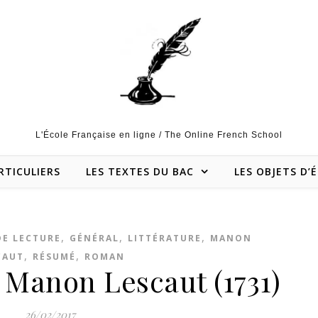
L'École Française en ligne / The Online French School
RTICULIERS
LES TEXTES DU BAC
LES OBJETS D’
,
,
,
DE LECTURE
GÉNÉRAL
LITTÉRATURE
MANON
,
,
CAUT
RÉSUMÉ
ROMAN
 Manon Lescaut (1731)
26/02/2017