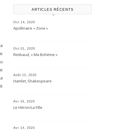
ARTICLES RÉCENTS
Oct 14, 2020
Apollinaire « Zone »
la
Oct 01, 2020
ue
Rimbaud, « Ma Bohème »
au
ce
Août 12, 2020
la
Hamlet, Shakespeare
it
Avr 16, 2020
Le Héron/La Fille
Avr 14, 2020