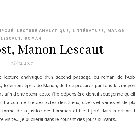
,
,
,
MPOSÉ
LECTURE ANALYTIQUE
LITTÉRATURE
MANON
,
LESCAUT
ROMAN
st, Manon Lescaut
08/02/2017
une lecture analytique d’un second passage du roman de l’Ab
, follement épris de Manon, doit se procurer par tous les moye
nt afin d’entretenir cette fille dépensière dont il soupçonne qu’el
nduit à commettre des actes délictueux, divers et variés et de pl
la forme de la justice des hommes et il est jeté dans la prison 
re visite… Je publierai dans le courant des jours suivants…