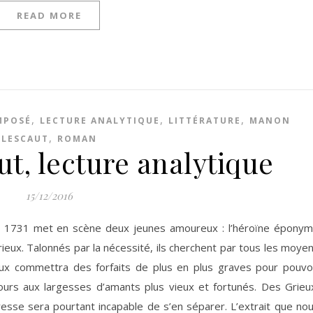
READ MORE
,
,
,
MPOSÉ
LECTURE ANALYTIQUE
LITTÉRATURE
MANON
,
LESCAUT
ROMAN
t, lecture analytique
15/12/2016
en 1731 met en scène deux jeunes amoureux : l’héroïne épony
ieux. Talonnés par la nécessité, ils cherchent par tous les moye
eux commettra des forfaits de plus en plus graves pour pouvo
cours aux largesses d’amants plus vieux et fortunés. Des Grieu
sse sera pourtant incapable de s’en séparer. L’extrait que no