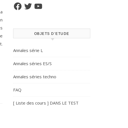
Facebook
Twitter
YouTube
 a
en
es
OBJETS D’ETUDE
re
t.
Annales série L
Annales séries ES/S
Annales séries techno
FAQ
[ Liste des cours ] DANS LE TEST