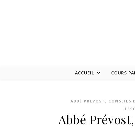
Skip to content
ACCUEIL
COURS PA
,
ABBÉ PRÉVOST
CONSEILS 
LES
Abbé Prévost,