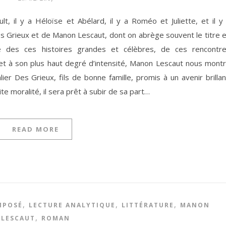
ult, il y a Héloïse et Abélard, il y a Roméo et Juliette, et il y
es Grieux et de Manon Lescaut, dont on abrège souvent le titre 
é des ces histoires grandes et célèbres, de ces rencontr
et à son plus haut degré d’intensité, Manon Lescaut nous mont
ier Des Grieux, fils de bonne famille, promis à un avenir brillan
te moralité, il sera prêt à subir de sa part…
READ MORE
,
,
,
MPOSÉ
LECTURE ANALYTIQUE
LITTÉRATURE
MANON
,
LESCAUT
ROMAN