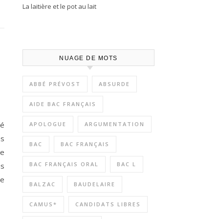
La laitière et le pot au lait
NUAGE DE MOTS
ABBÉ PRÉVOST
ABSURDE
AIDE BAC FRANÇAIS
bé
APOLOGUE
ARGUMENTATION
ns
BAC
BAC FRANÇAIS
le
BAC FRANÇAIS ORAL
BAC L
us
de
BALZAC
BAUDELAIRE
CAMUS*
CANDIDATS LIBRES