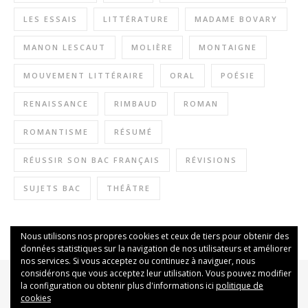
LES ESSAIS
LITTÉRATURE
MADAME BOVARY
MANON LESCAUT
MOLIÈRE
MONTAIGNE
MOUVEMENT LITTÉRAIRE
ORAL
POÉSIE
RENAISSANCE
RIMBAUD
ROMAN
ROMANTISME
RÉSUMÉ
RÉUSSIR SON BAC FRANÇAIS
RÉVISIONS
SUJETS BAC
THÉÂTRE
Nous utilisons nos propres cookies et ceux de tiers pour obtenir des
données statistiques sur la navigation de nos utilisateurs et améliorer
nos services. Si vous acceptez ou continuez à naviguer, nous
considérons que vous acceptez leur utilisation. Vous pouvez modifier
la configuration ou obtenir plus d'informations ici
politique de
cookies