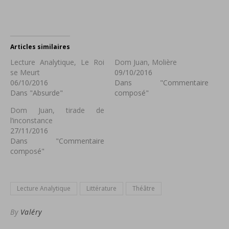
nouvelle
fenêtre)
Articles similaires
Lecture Analytique, Le Roi
Dom Juan, Molière
se Meurt
09/10/2016
06/10/2016
Dans "Commentaire
Dans "Absurde"
composé"
Dom Juan, tirade de
l’inconstance
27/11/2016
Dans "Commentaire
composé"
Lecture Analytique
Littérature
Théâtre
By
Valéry