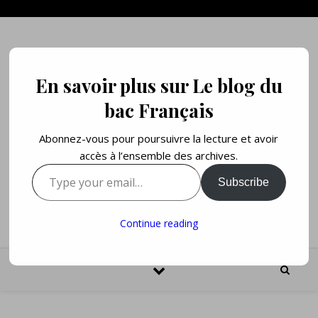
Skip to content
En savoir plus sur Le blog du
bac Français
Abonnez-vous pour poursuivre la lecture et avoir
accès à l’ensemble des archives.
Type your email…
Subscribe
L'École Française en ligne / The Online French School
Continue reading