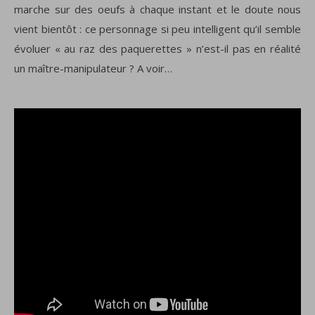
marche sur des oeufs à chaque instant et le doute nous
vient bientôt : ce personnage si peu intelligent qu’il semble
évoluer « au raz des paquerettes » n’est-il pas en réalité
un maître-manipulateur ? A voir…