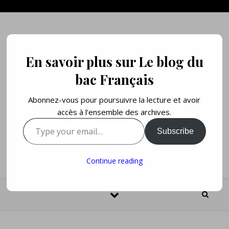
Skip to content
En savoir plus sur Le blog du
bac Français
Abonnez-vous pour poursuivre la lecture et avoir
accès à l’ensemble des archives.
Type your email…
Subscribe
L'École Française en ligne / The Online French School
Continue reading