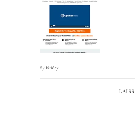
By
Valéry
LAIS